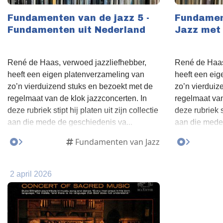
Fundamenten van de jazz 5 -
Fundament
Fundamenten uit Nederland
Jazz met 
René de Haas, verwoed jazzliefhebber,
René de Haas
heeft een eigen platenverzameling van
heeft een eig
zo’n vierduizend stuks en bezoekt met de
zo’n vierduiz
regelmaat van de klok jazzconcerten. In
regelmaat van
deze rubriek stipt hij platen uit zijn collectie
deze rubriek st
aan die mede de geschiedenis va...
aan die mede 
Fundamenten van Jazz
2 april 2026