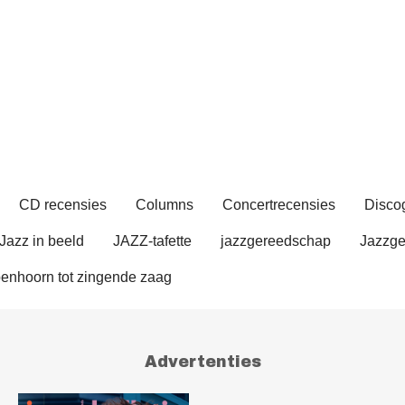
CD recensies
Columns
Concertrecensies
Discog
Jazz in beeld
JAZZ-tafette
jazzgereedschap
Jazzge
enhoorn tot zingende zaag
Advertenties