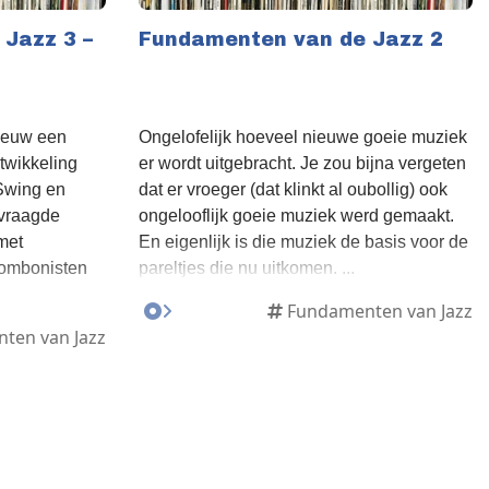
Jazz 3 –
Fundamenten van de Jazz 2
eeuw een
Ongelofelijk hoeveel nieuwe goeie muziek
ntwikkeling
er wordt uitgebracht. Je zou bijna vergeten
 Swing en
dat er vroeger (dat klinkt al oubollig) ook
vraagde
ongelooflijk goeie muziek werd gemaakt.
met
En eigenlijk is die muziek de basis voor de
trombonisten
pareltjes die nu uitkomen. ...
Fundamenten van Jazz
ten van Jazz