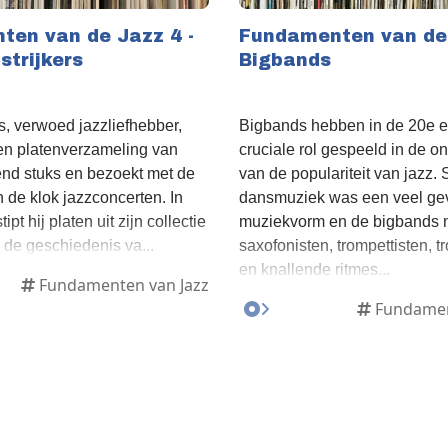
en van de Jazz 4 -
Fundamenten van de 
strijkers
Bigbands
, verwoed jazzliefhebber,
Bigbands hebben in de 20e 
en platenverzameling van
cruciale rol gespeeld in de o
end stuks en bezoekt met de
van de populariteit van jazz.
 de klok jazzconcerten. In
dansmuziek was een veel ge
ipt hij platen uit zijn collectie
muziekvorm en de bigbands 
de geschiedenis va...
saxofonisten, trompettisten, 
en knallende ritmes...
Fundamenten van Jazz
Fundamen