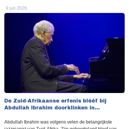
9 juli 2026
De Zuid-Afrikaanse erfenis blééf bij
Abdullah Ibrahim doorklinken in...
Abdullah Ibrahim was volgens velen de belangrijkste
jazzpianist van Zuid-Afrika. Zijn geboorteland bleef van