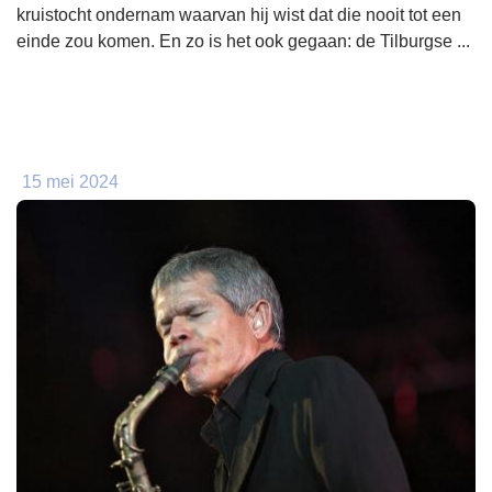
kruistocht ondernam waarvan hij wist dat die nooit tot een
einde zou komen. En zo is het ook gegaan: de Tilburgse ...
15 mei 2024