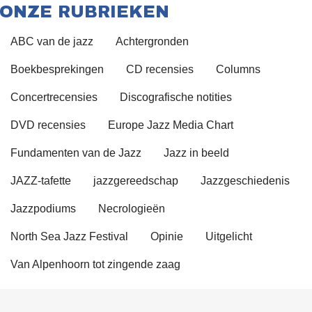
ONZE RUBRIEKEN
ABC van de jazz
Achtergronden
Boekbesprekingen
CD recensies
Columns
Concertrecensies
Discografische notities
DVD recensies
Europe Jazz Media Chart
Fundamenten van de Jazz
Jazz in beeld
JAZZ-tafette
jazzgereedschap
Jazzgeschiedenis
Jazzpodiums
Necrologieën
North Sea Jazz Festival
Opinie
Uitgelicht
Van Alpenhoorn tot zingende zaag