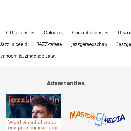
CD recensies
Columns
Concertrecensies
Discog
Jazz in beeld
JAZZ-tafette
jazzgereedschap
Jazzge
enhoorn tot zingende zaag
Advertenties