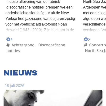
In deze aflevering van de rubriek
North Sea Jazz
‘discografische notities’ brengen we een
Afgelopen we
onderbelichte sleutelfiguur uit de New
met een rijk 
Yorkse free jazzscene van de jaren zestig
afgelopen we
voor het voetlicht: altsaxofonist Noah
verschillend
Howard (1943 - 2010). Zijn bijnaam in de
verslagen. V
muziekwereld was ‘the preacher’. Hij reisde
terug. Zie de 
van New Orleans (zijn geboorteplaats), New
die is vastge
Achtergrond
Discografische
Concertr
York, naar Parijs, Afrika, Azië, Gent en
videoclips die
notities
North Sea Ja
Tervuren (bij Brussel). Tussen 1969 en 1981
gepubliceerd.
verbleef wereldreiziger Howard vooral in
Parijs. Noah vertelde dat hij in Europa werd
gerespecteerd als kunstenaar, terwijl hij in
NIEUWS
de VS werd gezien als een zwarte
entertainer die voor zijn eigen concerten
18 juli 2026
langs de achterdeur naar binnen en buiten
moest.