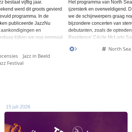
 bestaat vijftig jaar.
Het programma van North Sea
ekend werd dit groots gevierd
ijzersterk en overweldigend. 
gevuld programma. In de
we de schijnwerpers graag no
ken publiceerde JazzNu
bijzondere concerten van ster
e aankondigingen en
debutanten, zoals de optredens 
andaag kijken we nog eenmaal
Residence' Cécile McLorin Sal
inspiratie en voel de energie
love Fred Hersch!”
North Sea 
legd op onze foto's en
ecensies
Jazz in Beeld
 nog niet eerder zijn
zz Festival
15 juli 2026