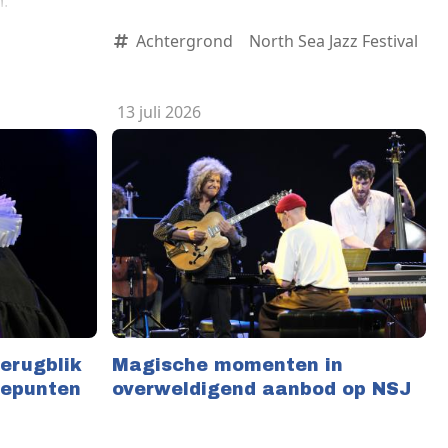
n.
Achtergrond
North Sea Jazz Festival
13 juli 2026
erugblik
Magische momenten in
tepunten
overweldigend aanbod op NSJ