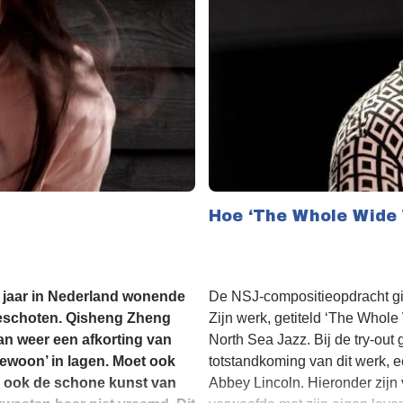
Hoe ‘The Whole Wide 
jf jaar in Nederland wonende
De NSJ-compositieopdracht gin
eschoten. Qisheng Zheng
Zijn werk, getiteld ‘The Who
dan weer een afkorting van
North Sea Jazz. Bij de try-out
gewoon’ in lagen. Moet ook
totstandkoming van dit werk, 
ze ook de schone kunst van
Abbey Lincoln. Hieronder zijn 