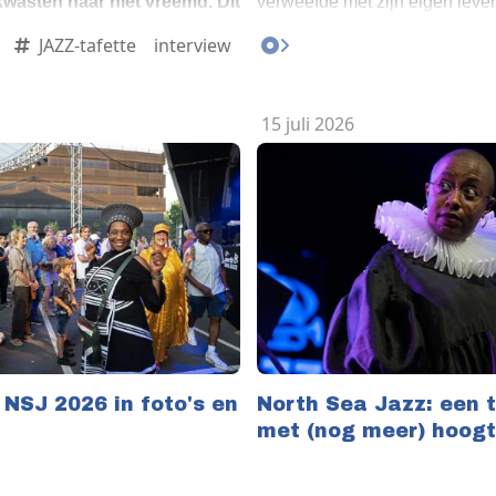
wasten haar niet vreemd. Dit
verweefde met zijn eigen leve
. En daarmee is Q een
JAZZ-tafette
interview
 generatie musici die verder
-tafette haar maar wat graag
uter Kühne, drums; Tijs
15 juli 2026
no en Rhodes; Norbert
reé, drums; Tijs Klaassen,
 NSJ 2026 in foto's en
North Sea Jazz: een t
met (nog meer) hoog