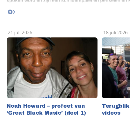
spoken word en zijn een schilderspalet en penselen en k
alles mag gerust opduiken op de podia waar zij optreedt
waardige vertegenwoordiger van een deel van de nieuwe
kijkt dan de geschiedenis van de jazz. En lijfde de JAZZ
in. Nog even ter kennismaking: naast haar Q-tet (met Wo
21 juli 2026
18 juli 2026
Klaassen, basgitaar en contrabas; Philipp Rütgers, pia
Lensink, altsaxofoon) leidt zij haar Q-trio (met Nitin Par
basgitaar en con...
Noah Howard – profeet van
Terugblik
‘Great Black Music’ (deel 1)
videos