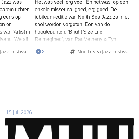
 Jazz was
Het was veel, erg veel. En het was, op een
Daarom richten
enkele misser na, goed, erg goed. De
g eens op
jubileum-editie van North Sea Jazz zal niet
ren en
snel worden vergeten. Een van de
van 'Artist in
hoogtepunten: ‘Bright Size Life
vant: “We all
Reimagined’, van Pat Metheny & Tyn
Wybenga Brainteaser Orchestra.
Jazz Festival
North Sea Jazz Festival
15 juli 2026